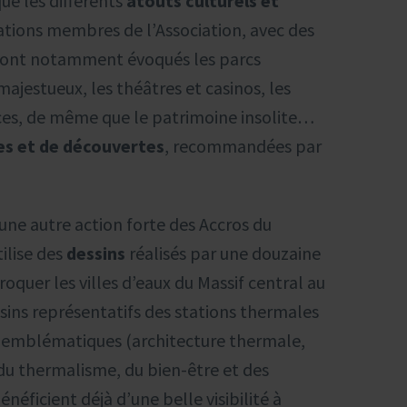
ue les différents
atouts culturels et
ations membres de l’Association, avec des
 Y sont notamment évoqués les parcs
jestueux, les théâtres et casinos, les
urces, de même que le patrimoine insolite…
tes et de découvertes
, recommandées par
c une autre action forte des Accros du
ilise des
dessins
réalisés par une douzaine
oquer les villes d’eaux du Massif central au
sins représentatifs des stations thermales
 emblématiques (architecture thermale,
du thermalisme, du bien-être et des
néficient déjà d’une belle visibilité à