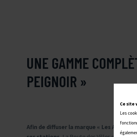
UNE GAMME COMPLÈT
PEIGNOIR »
Ce site 
Les cook
fonctionn
Afin de diffuser la marque « Les Accros d
également
ses stations
, La Route des Villes d’Eaux a 