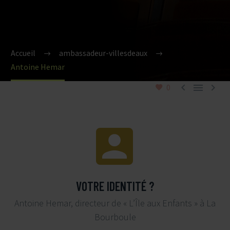
Accueil
ambassadeur-villesdeaux
Antoine Hemar



0


VOTRE IDENTITÉ ?
Antoine Hemar, directeur de « L’Île aux Enfants » à La
Bourboule