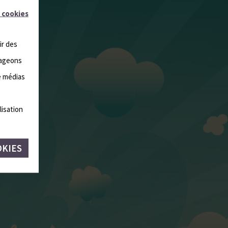
 cookies
ir des
tageons
e médias
lisation
OKIES