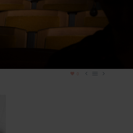



0