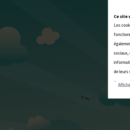
Ce site 
Les cook
fonctionn
également
sociaux, 
informati
de leurs 
Affiche