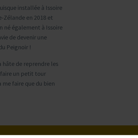
sque installée à Issoire
e-Zélande en 2018 et
n né également à Issoire
avie de devenir une
u Peignoir !
 hâte de reprendre les
faire un petit tour
 me faire que du bien