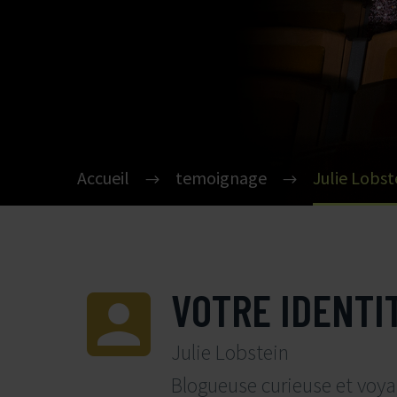
Accueil
temoignage
Julie Lobst


VOTRE IDENTI
Julie Lobstein
Blogueuse curieuse et voy