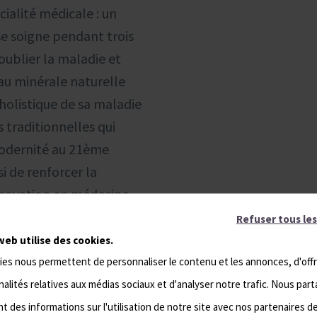
cialité médicale : un
e soigne pendant trois
oublier la maladie et
au minérale naturelle
holistique de sa maladie
s traditionnelles qui
odernité au 21ème
si de renforcer la
innovation en médecine
positionne en
Refuser tous les
riode pandémique liée au
web utilise des cookies.
 faut défendre le
ies nous permettent de personnaliser le contenu et les annonces, d'offr
nouvelle médecine
alités relatives aux médias sociaux et d'analyser notre trafic. Nous par
 des informations sur l'utilisation de notre site avec nos partenaires d