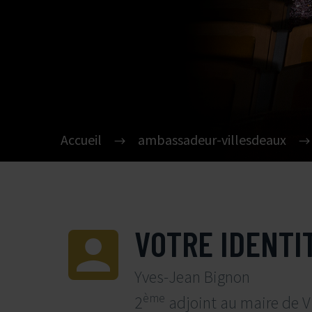
Accueil
ambassadeur-villesdeaux


VOTRE IDENTI
Yves-Jean Bignon
ème
2
adjoint au maire de V