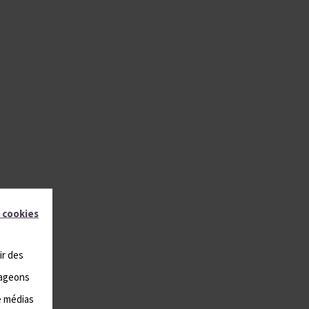
 cookies
ir des
tageons
e médias