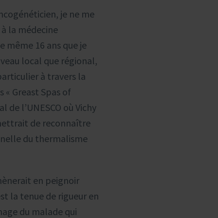
ncogénéticien, je ne me
e à la médecine
de même 16 ans que je
iveau local que régional,
articulier à travers la
s « Greast Spas of
al de l’UNESCO où Vichy
ettrait de reconnaître
onnelle du thermalisme
mènerait en peignoir
st la tenue de rigueur en
mage du malade qui