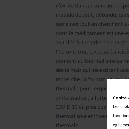
n’existe dans aucune autre spé
malade debout, détendu, qui s
semaines tout en cherchant à 
dont le médicament est une e
couplée à une prise en charge 
! Ce sont toutes ces spécificité
donnent au thermalisme sa m
siècle mais qui nécessitent aus
recherche, la formation et l’
thermale pour lesquels je me 
ambassadeur, a fortiori en pé
Ce site 
COVID 19 où plus que jamais il
Les cook
thermalisme et inventer une 
fonctionn
thermale.
également