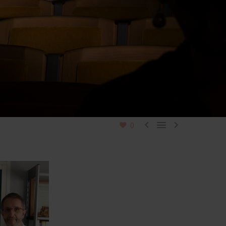



0