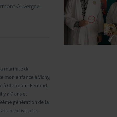
lermont-Auvergne.
 la marmite du
e mon enfance à Vichy,
le à Clermont-Ferrand,
l y a 7 ans et
a 9ème génération de la
ation vichyssoise.