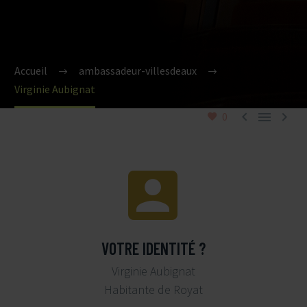
Accueil
ambassadeur-villesdeaux
Virginie Aubignat



0


VOTRE IDENTITÉ ?
Virginie Aubignat
Habitante de Royat