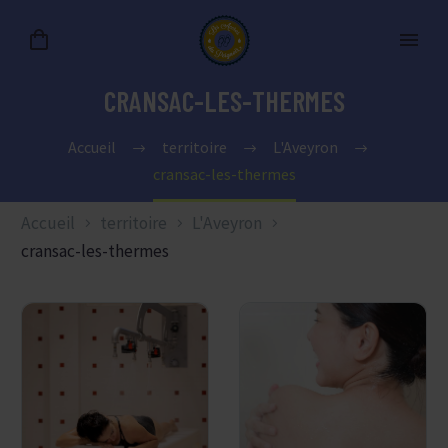
CRANSAC-LES-THERMES
Accueil
territoire
L'Aveyron
cransac-les-thermes
Accueil
territoire
L'Aveyron
cransac-les-thermes