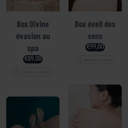
Box Divine
Box éveil des
évasion au
sens
spa
€
99,00
€
89,00
Ajouter au panier
Ajouter au panier