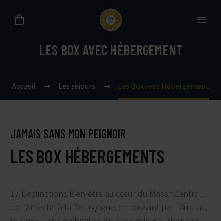
LES BOX AVEC HÉBERGEMENT
Accueil
Les séjours
Les Box avec Hébergement
JAMAIS SANS MON PEIGNOIR
LES BOX HÉBERGEMENTS
17 Destinations Bien-être au cœur du Massif Central,
de l’Ardèche à la Bourgogne, en passant par l’Aubrac,
le Sancy, les Combrailles ou encore le Bourbonnais…