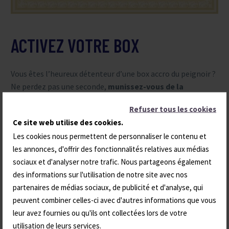
ACTIVEZ VOTRE BOX
Vous êtes l’heureux détenteur d’une box accro du peignoir ?
Ne perdez pas une seconde,
munissez-vous de la
référence de votre box
et activez-là afin de lancer le
Refuser tous les cookies
processus de réservation.
Ce site web utilise des cookies.
Les cookies nous permettent de personnaliser le contenu et
les annonces, d'offrir des fonctionnalités relatives aux médias
ACTIVER MA BOX

sociaux et d'analyser notre trafic. Nous partageons également
des informations sur l'utilisation de notre site avec nos
partenaires de médias sociaux, de publicité et d'analyse, qui
peuvent combiner celles-ci avec d'autres informations que vous
leur avez fournies ou qu'ils ont collectées lors de votre
utilisation de leurs services.