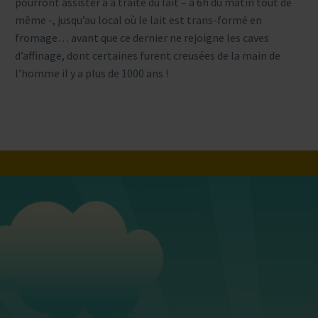
pourront assister à a traite du lait – à 6h du matin tout de
même -, jusqu’au local où le lait est trans-formé en
fromage… avant que ce dernier ne rejoigne les caves
d’affinage, dont certaines furent creusées de la main de
l’homme il y a plus de 1000 ans !