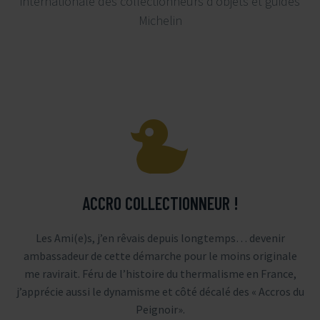
internationale des collectionneurs d’​objets et guides
Michelin


ACCRO COLLECTIONNEUR !
Les Ami(e)s, j’en rêvais depuis longtemps… devenir
ambassadeur de cette démarche pour le moins originale
me ravirait. Féru de l’histoire du thermalisme en France,
j’apprécie aussi le dynamisme et côté décalé des « Accros du
Peignoir».