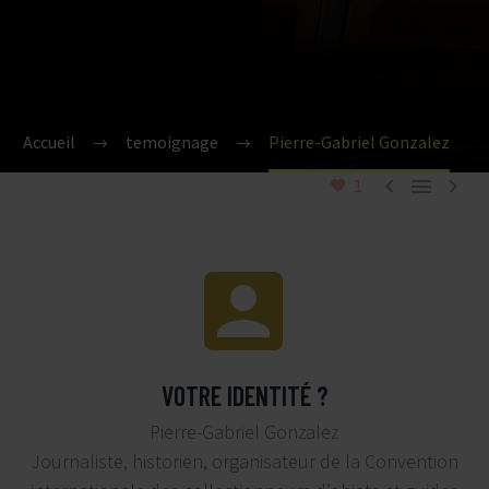
Accueil
temoignage
Pierre-Gabriel Gonzalez



1


VOTRE IDENTITÉ ?
Pierre-Gabriel Gonzalez
Journaliste, historien, organisateur de la Convention