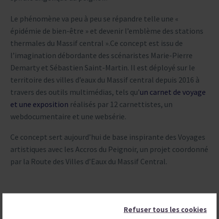
Le phénomène va peu à peu se répandre telle une «
épidémie de bien-être » et devenir l’emblème des stations
thermales du Massif central ».Ce concept est issu de
l’imagination débordante des scénaristes Marie-Pierre
Demarty et Sébastien Saint-Martin. Il est déployé sur le
territoire des villes d’eaux du Massif central depuis 2016 à
travers des outils multimédias, tels qu’
un carnet de voyage
et une exposition
réalisés par 12 carnettistes, un
webdocumentaire et une websérie.
Ce concept sert aujourd’hui de base inspirante des Voyages
artistiques avec les Accros du Peignoir, un projet coordonné
par la Route des Villes d’Eaux du Massif Central.
Refuser tous les cookies