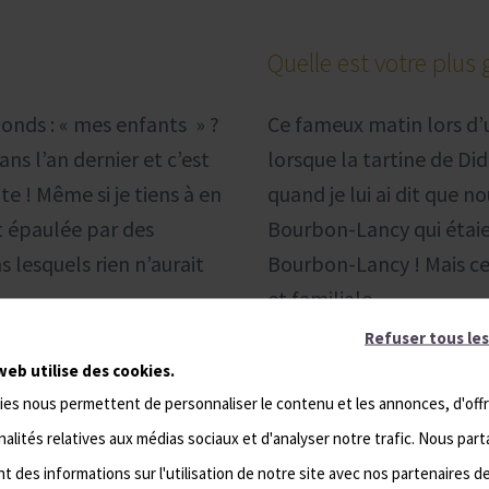
Quelle est votre plus 
éponds : « mes enfants » ?
Ce fameux matin lors d’
ans l’an dernier et c’est
lorsque la tartine de Di
ite ! Même si je tiens à en
quand je lui ai dit que n
et épaulée par des
Bourbon-Lancy qui étaien
lesquels rien n’aurait
Bourbon-Lancy ! Mais ce
et familiale.
Refuser tous les
web utilise des cookies.
ies nous permettent de personnaliser le contenu et les annonces, d'offr
En quoi êtes-vous une
alités relatives aux médias sociaux et d'analyser notre trafic. Nous par
 des informations sur l'utilisation de notre site avec nos partenaires d