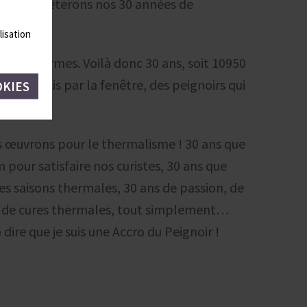
 et moi, fêterons nos 30 années de
-Lancy.
lisation
 des thermes. Voilà donc 30 ans, soit 10950
que je vois par la fenêtre, des peignoirs qui
OKIES
us œuvrons pour le thermalisme ! 30 ans que
pour satisfaire nos curistes, 30 ans que
es saisons thermales, 30 ans de passion, de
ans de cures thermales, tout simplement…
dire que je suis une Accro du Peignoir !