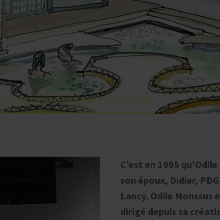
, confessions d’une accro du peignoir
C’est en 1995 qu’Odil
son époux, Didier, PDG
Lancy. Odile Monssus es
dirigé depuis sa créat