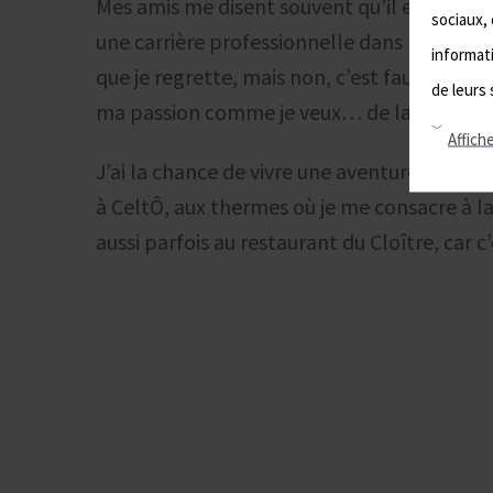
Mes amis me disent souvent qu’il est domma
sociaux, 
une carrière professionnelle dans le théâ
informati
que je regrette, mais non, c’est faux ! J’ai 
de leurs 
ma passion comme je veux… de la transmet
Affiche
J’ai la chance de vivre une aventure profess
à CeltÔ, aux thermes où je me consacre à l
aussi parfois au restaurant du Cloître, car 