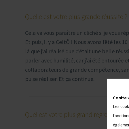
Quelle est votre plus grande réussite ?
Cela va vous paraître un cliché si je vous r
Et puis, il y a CeltÔ ! Nous avons fêté les 10 
là que j’ai réalisé que c’était une belle réuss
parler avec humilité, car j’ai été entourée 
collaborateurs de grande compétence, sans 
pu se réaliser. Et ça continue.
Ce site 
Les cook
Quel est votre plus grand regret ?
fonctionn
également