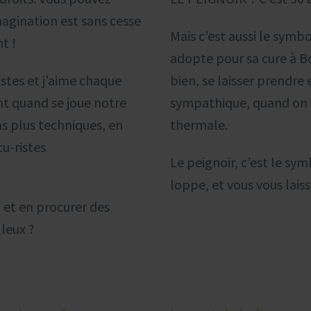
magination est sans cesse
Mais c’est aussi le symb
nt !
adopte pour sa cure à B
istes et j’aime chaque
bien, se laisser prendr
nt quand se joue notre
sympathique, quand on v
fins plus techniques, en
thermale.
cu-ristes
Le peignoir, c’est le sy
loppe, et vous vous laiss
l et en procurer des
lleux ?