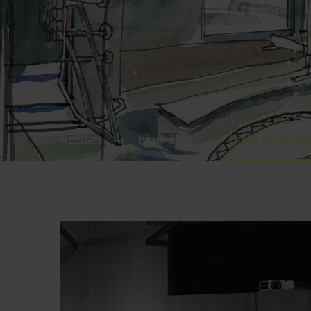
Accueil
bien-être
Odile Monssus