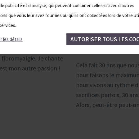
ge que je n’ai pas fait
En 2019, Didier Monssus
de publicité et d'analyse, qui peuvent combiner celles-ci avec d'autres
tre. Beaucoup pensent
thermalisme à Bourbon
ons que vous leur avez fournies ou qu'ils ont collectées lors de votre uti
de la chance de pratiquer
services.
Nous habitons au-dessus
tre !
matins que je me lève et 
AUTORISER TOUS LES CO
r les détails
ionnelle extraordinaire,
vont et viennent !
a fibromyalgie. Je chante
Cela fait 30 ans que no
c’est mon autre passion !
nous faisons le maximum 
nous vivons au rythme d
sacrifices parfois, 30 
Alors, peut-être peut-on 