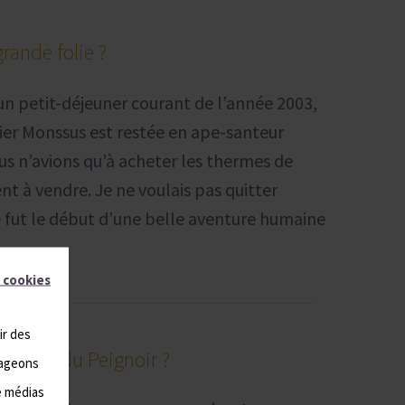
grande folie ?
un petit-déjeuner courant de l’année 2003,
dier Monssus est restée en ape-santeur
ous n’avions qu’à acheter les thermes de
t à vendre. Je ne voulais pas quitter
 fut le début d’une belle aventure humaine
 cookies
ir des
 Accro du Peignoir ?
tageons
e médias