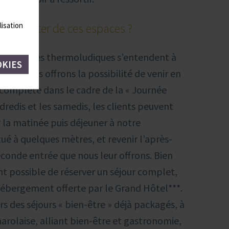
lisation
r profiter de ces espaces ?
aux espaces thermoludiques s’entendent à
OKIES
 que nous offrons la possibilité de venir en
 complète dans le cadre de la « Journée
ndredis et les samedis, les clients peuvent
 la matinée puis déjeuner à notre
tué à quelques mètres, et revenir l’après-
seconde entrée que nous leur offrons. Bien
nt possible de réserver un séjour complet,
’hébergement offerte par le Grand Hôtel***.
s des séjours « bien-être » déjà packagés, à
harolaise, alliant bien-être et gastronomie,