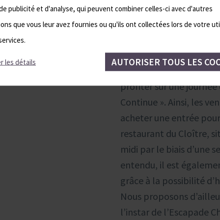
de publicité et d'analyse, qui peuvent combiner celles-ci avec d'autres
ons que vous leur avez fournies ou qu'ils ont collectées lors de votre uti
Comment peut-on veni
services.
Chez nous, les entrées 
AUTORISER TOUS LES CO
r les détails
la demi-journée, sachant
profiter sur une journée
Continue ». Ainsi, les ve
acheter une entrée pour
restaurant du Cloître, si
midi par le biais d’une 
entendu, il est égaleme
grâce à la possibilité d
Nous proposons d’ailleur
l’instar de l’Escapade C