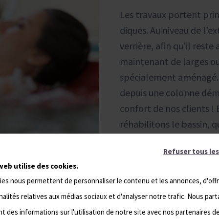
Les travaux portent pri
diques. Au niveau de l’e
verrière, afin qu’il rest
maintenant de larges ouv
spécialement aménagé. E
depuis une colonne déma
confort de nos clients ! 
réhabilitons le bassin, 
d’une nouvelle cascade
Refuser tous les
et nous modernisons l’
web utilise des cookies.
sauna disposera désorma
ies nous permettent de personnaliser le contenu et les annonces, d'offr
jacuzzi et nous renforç
alités relatives aux médias sociaux et d'analyser notre trafic. Nous par
marocain avec la mise e
 des informations sur l'utilisation de notre site avec nos partenaires d
se rafraîchir avec de l’ea