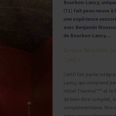
Bourbon-Lancy, unique
(71) fait peau neuve à 
une expérience sensorie
avec Benjamin Monssus
de Bourbon-Lancy…
Bonjour Benjamin, po
CeltÔ ?
CeltÔ fait partie intég
Lancy, qui comprend par 
Hôtel Thermal*** et le R
de bien-être complet, é
complémentaires. Nos cli
notre espace thermoludi