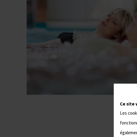
Ce site 
Les cook
fonctionn
également