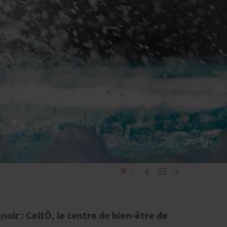



0
noir : CeltÔ, le centre de bien-être de