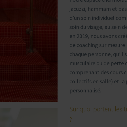
jacuzzi, hammam et bass
d’un soin individuel c
soin du visage, au sein
en 2019, nous avons cré
de coaching sur mesure 
chaque personne, qu’il 
musculaire ou de perte 
comprenant des cours co
collectifs en salle) et l
personnalisé.
Sur quoi portent les t
?