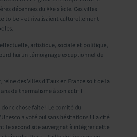
ières décennies du XXe siècle. Ces villes
e to be » et rivalisaient culturellement
oles.
ellectuelle, artistique, sociale et politique,
ujourd’hui un témoignage exceptionnel de
, reine des Villes d’Eaux en France soit de la
 ans de thermalisme à son actif !
st donc chose faite ! Le comité du
Unesco a voté oui sans hésitations ! La cité
t le second site auvergnat à intégrer cette
la chaîne des Puys – Faille de Limagne en