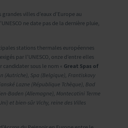
les grandes villes d’eaux d’Europe au
’UNESCO ne date pas de la dernière pluie,
ncipales stations thermales européennes
s exigés par l’UNESCO, onze d’entre elles
ur candidater sous le nom «
Great Spas of
 (Autriche), Spa (Belgique), Frantiskovy
rianské Lazne (République Tchèque), Bad
den-Baden (Allemagne), Montecatini Terme
ni) et bien-sûr Vichy, reine des Villes
t d’Accros du Peignoir en Europe entre le