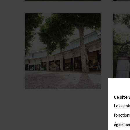
Ce site 
Les cook
fonctionn
également