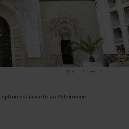



60
ception est inscrite au Patrimoine