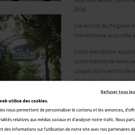
2018.
Les Accros du Peignoir 
thermalisme se profile s
Cette inscription apport
confirmation de leurs va
coopération renforcée e
domaines de la conserva
du tourisme et de la pr
Refuser tous les
web utilise des cookies.
Pour les Accros du Peig
ies nous permettent de personnaliser le contenu et les annonces, d'offr
de villes en villes en p
alités relatives aux médias sociaux et d'analyser notre trafic. Nous par
commençant bien évide
 des informations sur l'utilisation de notre site avec nos partenaires d