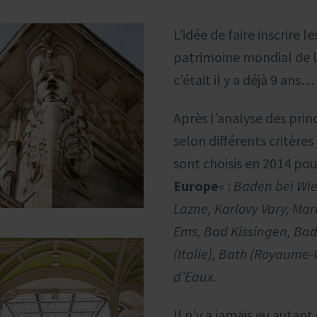
L’idée de faire inscrire 
patrimoine mondial de l
c’était il y a déjà 9 ans…
Après l’analyse des pri
selon différents critère
sont choisis en 2014 po
Europe
« :
Baden bei Wien
Lazne, Karlovy Vary, Ma
Ems, Bad Kissingen, Ba
(Italie), Bath (Royaume-U
d’Eaux.
Il n’y a jamais eu autan