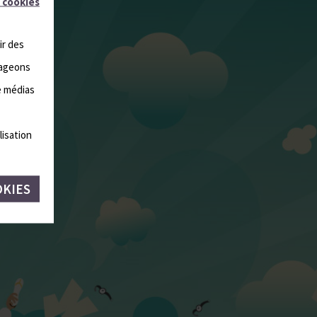
 cookies
ir des
tageons
e médias
lisation
OKIES