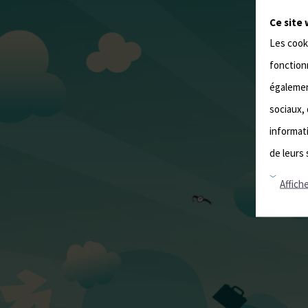
Ce site 
Les cook
fonctionn
également
sociaux, 
informati
de leurs 
Affiche