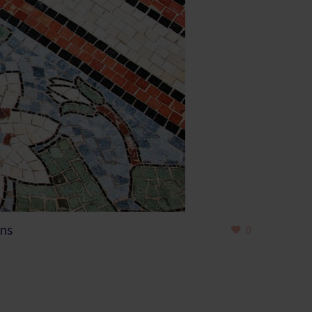
ins
0