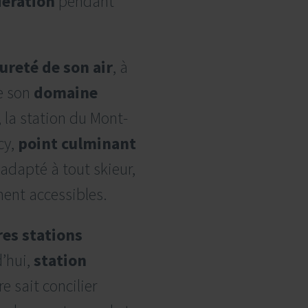
dération
pendant
ureté de son air
, à
de son
domaine
, la station du Mont-
cy,
point culminant
ef adapté à tout skieur,
ent accessibles.
es stations
d’hui,
station
re sait concilier