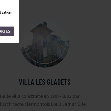
lisation
OKIES
VILLA LES GLADETS
Belle villa construite en 1902-1903 par
l’architecte clermontois Louis Jarrier. Elle