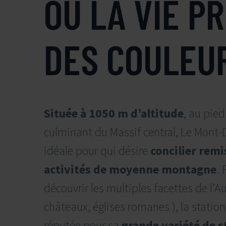
OÙ LA VIE P
DES COULEU
Située à 1050 m d’altitude
, au pie
culminant du Massif central, Le Mont-D
idéale pour qui désire
concilier remi
activités de moyenne montagne
. 
découvrir les multiples facettes de l’A
châteaux, églises romanes ), la statio
réputée pour sa
grande variété de s