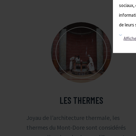
sociaux, 
informati
de leurs 
Affiche
LES THERMES
Joyau de l’architecture thermale, les
thermes du Mont-Dore sont considérés