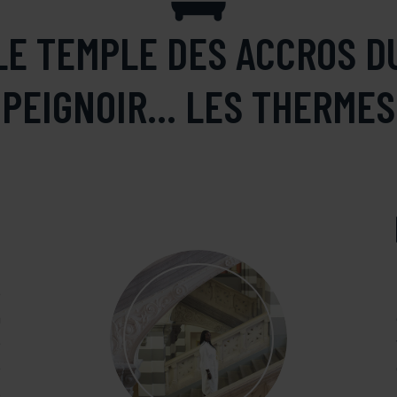
LE TEMPLE DES ACCROS D
PEIGNOIR... LES THERMES
T
e
n
e
e
s