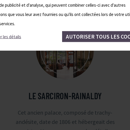
de publicité et d'analyse, qui peuvent combiner celles-ci avec d'autres
ons que vous leur avez fournies ou qu'ils ont collectées lors de votre uti
services.
AUTORISER TOUS LES CO
r les détails
LE SARCIRON-RAINALDY
Cet ancien palace, composé de trachy-
andésite, date de 1806 et hébergeait des