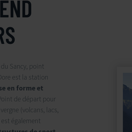
REND
RS
d du Sancy, point
ore est la station
se en forme et
Point de départ pour
uvergne (volcans, lacs,
n est également
tructures de sport