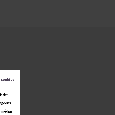
 cookies
T-
ir des
tageons
e médias