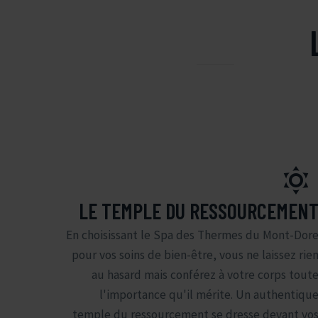


LE TEMPLE DU RESSOURCEMEN
En choisissant le Spa des Thermes du Mont-Dor
pour vos soins de bien-être, vous ne laissez rie
au hasard mais conférez à votre corps tout
l'importance qu'il mérite. Un authentiqu
temple du ressourcement se dresse devant vo