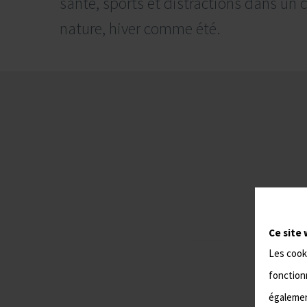
santé, sports et distractions dans un
nature, hiver comme été.
I
Ce site 
Les cook
fonctionn
également