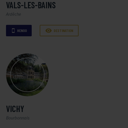
VALS-LES-BAINS
Ardèche

HENOO
DESTINATION

VICHY
Bourbonnais