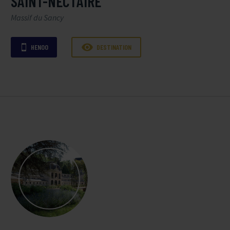
SAINT-NECTAIRE
Massif du Sancy

HENOO
DESTINATION
