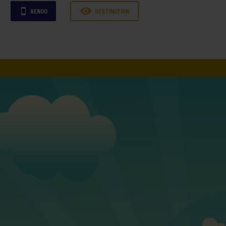

HENOO
DESTINATION
