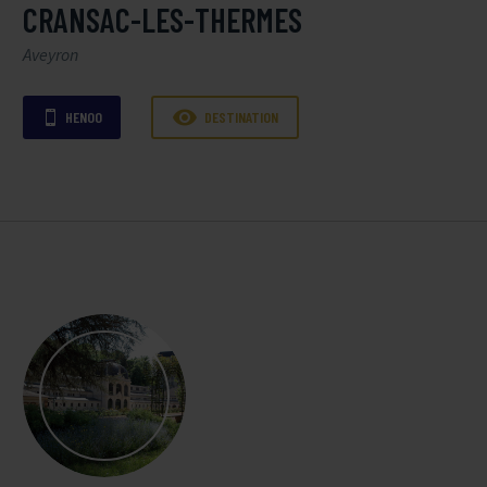
CRANSAC-LES-THERMES
Aveyron

HENOO
DESTINATION
