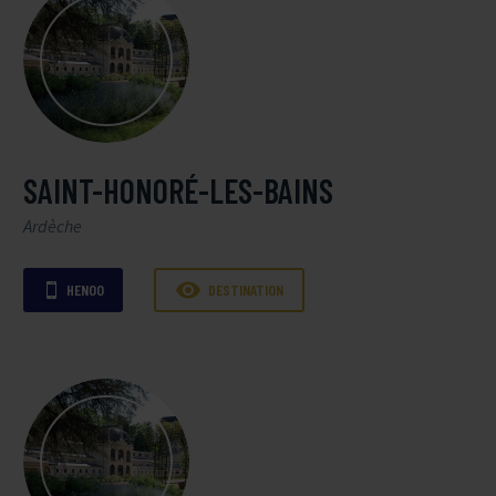
SAINT-HONORÉ-LES-BAINS
Ardèche

HENOO
DESTINATION
