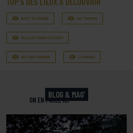
TOP 5 DES LIEUX À DÉCOUVRIR


BUVETTE EUGÉNIE
LES THERMES

VILLA DES CHAMPS ELYSÉES


VESTIGES ROMAINS
LE PARADIS
BLOG & MAG’
ON EN PARLE ICI