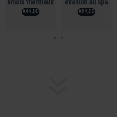
émois thermaux
évasion au spa
€
49,00
€
89,00
7
7