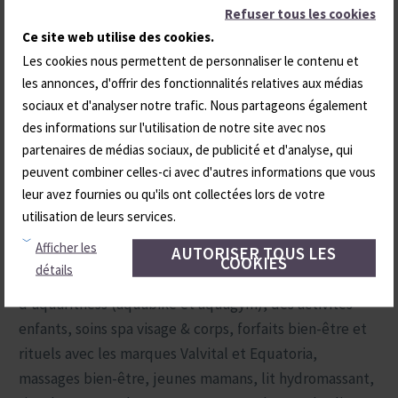
Refuser tous les cookies
intérieurs et extérieurs, jacuzzis, hammams, saunas ... Il
Ce site web utilise des cookies.
vous permettra de préparer votre corps avant les soins
Les cookies nous permettent de personnaliser le contenu et
ou de poursuivre votre détente tout en douceur ...
les annonces, d'offrir des fonctionnalités relatives aux médias
sociaux et d'analyser notre trafic. Nous partageons également
L'espace soins vous promet quant à lui une expérience
des informations sur l'utilisation de notre site avec nos
synonyme d'évasion. Dès votre arrivée, l'accueil est
partenaires de médias sociaux, de publicité et d'analyse, qui
intimiste et personnalisé. Le temps d'enfiler peignoir
peuvent combiner celles-ci avec d'autres informations que vous
et claquettes, vous allez enfin pouvoir vous ressourcer
leur avez fournies ou qu'ils ont collectées lors de votre
en profondeur.
utilisation de leurs services.
Afficher les
AUTORISER TOUS LES
Royatonic vous propose une kyriade d'activités pour
COOKIES
détails
une remise en forme maximale : des séances
d'aquafitness (aquabike et aquagym), des activités
enfants, soins spa visage & corps, forfaits bien-être et
rituels avec les marques Valvital et Equatoria,
massages bien-être, jeunes mamans, lit hydromassant,