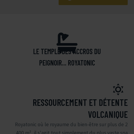
LE TEMPLE DES ACCROS DU
PEIGNOIR... ROYATONIC


RESSOURCEMENT ET DÉTENTE
VOLCANIQUE
Royatonic où le royaume du bien-être sur plus de 2
400 m², il s'agit tout simplement du plus vaste spa