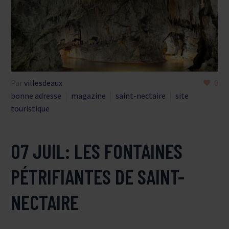
Par
villesdeaux
0
bonne adresse
magazine
saint-nectaire
site
touristique
07 JUIL:
LES FONTAINES
PÉTRIFIANTES DE SAINT-
NECTAIRE