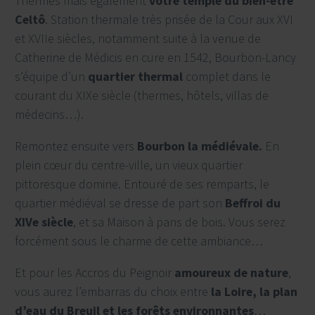
Thermes mais également
votre temple du bien-être
Celtô
. Station thermale très prisée de la Cour aux XVI
et XVIIe siècles, notamment suite à la venue de
Catherine de Médicis en cure en 1542, Bourbon-Lancy
s’équipe d’un
quartier thermal
complet dans le
courant du XIXe siècle (thermes, hôtels, villas de
médecins…).
Remontez ensuite vers
Bourbon la médiévale.
En
plein cœur du centre-ville, un vieux quartier
pittoresque domine. Entouré de ses remparts, le
quartier médiéval se dresse de part son
Beffroi du
XIVe siècle
, et sa Maison à pans de bois. Vous serez
forcément sous le charme de cette ambiance…
Et pour les Accros du Peignoir
amoureux de nature
,
vous aurez l’embarras du choix entre
la Loire, la plan
d’eau du Breuil et les forêts environnantes
…