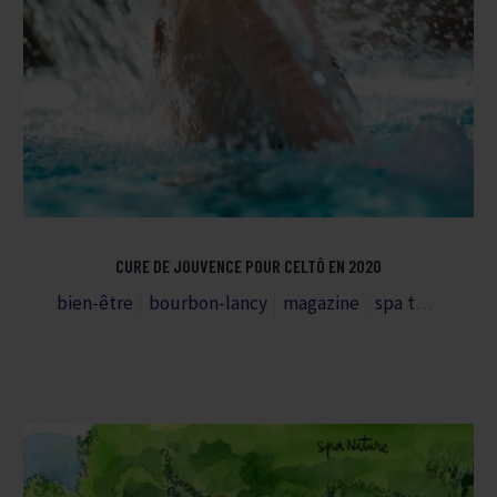
CURE DE JOUVENCE POUR CELTÔ EN 2020
bien-être
bourbon-lancy
magazine
spa thermal
t