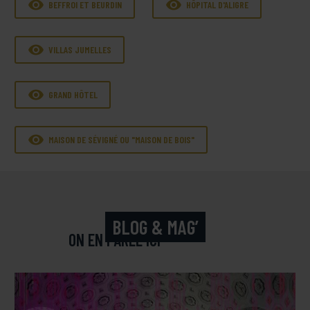


BEFFROI ET BEURDIN
HÔPITAL D'ALIGRE

VILLAS JUMELLES

GRAND HÔTEL

MAISON DE SÉVIGNÉ OU "MAISON DE BOIS"
BLOG & MAG’
ON EN PARLE ICI