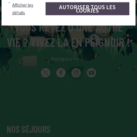
Afficher les
AUTORISER TOUS LES
COOKIES
détails
VOUS RÊVEZ D’UNE AUTRE
VIE ? VIVEZ LA EN PEIGNOIR !
Rejoignez-nous !
NOS SÉJOURS